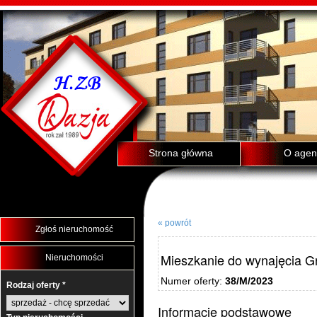
Strona główna
O agenc
« powrót
Zgłoś nieruchomość
Mieszkanie do wynajęcia G
Nieruchomości
Numer oferty:
38/M/2023
Rodzaj oferty *
Informacje podstawowe