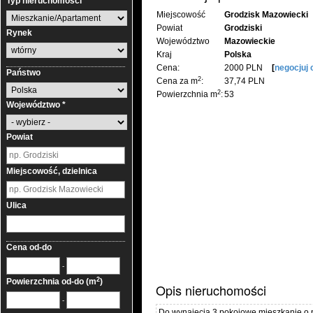
Typ nieruchomości
Miejscowość
Grodzisk Mazowiecki
Powiat
Grodziski
Rynek
Województwo
Mazowieckie
Kraj
Polska
Cena:
2000 PLN
[
negocjuj 
Państwo
2
Cena za m
:
37,74 PLN
2
Powierzchnia m
:
53
Województwo *
Powiat
Miejscowość, dzielnica
Ulica
Cena od-do
-
2
Powierzchnia od-do (m
)
Opis nieruchomości
-
Do wynajęcia 3 pokojowe mieszkanie o p