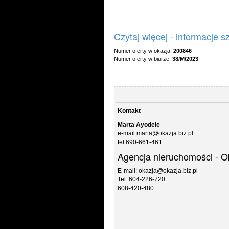
Czytaj więcej - informacje 
Numer oferty w okazja:
200846
Numer oferty w biurze:
38/M/2023
Kontakt
Marta Ayodele
e-mail:marta@okazja.biz.pl
tel:690-661-461
Agencja nieruchomości - O
E-mail: okazja@okazja.biz.pl
Tel: 604-226-720
608-420-480