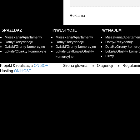
Reklama
SPRZEDAŻ
INWESTYCJE
WYNAJEM
Mieszkania/Apartamenty
Mieszkania/Apartamenty
Mieszkania/Apartamen
Domy/Rezydencje
Domy/Rezydencje
Domy/Rezydencje
Działki/Grunty komercyjne
Działki/Grunty komercyjne
Działki/Grunty komerc
Lokale/Obiekty komercyjne
Lokale użytkowe/Obiekty
Lokale/Obiekty komer
Firmy
komercyjne
Projekt & realizacja
ONISOFT
Strona główna
O agencji
Regulamin 
Hosting
ONIHOST