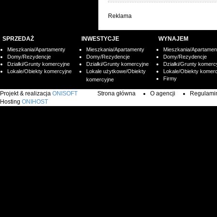
Reklama
SPRZEDAŻ
INWESTYCJE
WYNAJEM
Mieszkania/Apartamenty
Mieszkania/Apartamenty
Mieszkania/Apartamen
Domy/Rezydencje
Domy/Rezydencje
Domy/Rezydencje
Działki/Grunty komercyjne
Działki/Grunty komercyjne
Działki/Grunty komerc
Lokale/Obiekty komercyjne
Lokale użytkowe/Obiekty
Lokale/Obiekty komer
Firmy
komercyjne
Projekt & realizacja
ONISOFT
Strona główna
O agencji
Regulamin 
Hosting
ONIHOST