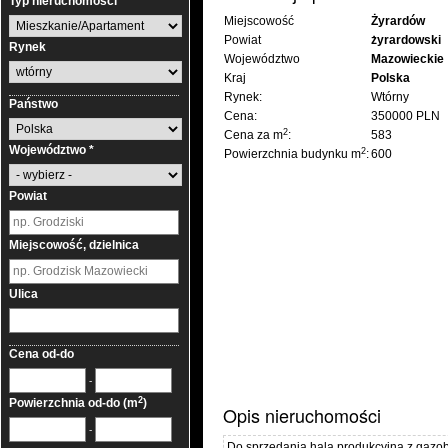
Typ nieruchomości
Miejscowość
Żyrardów
Powiat
żyrardowski
Rynek
Województwo
Mazowieckie
Kraj
Polska
Rynek:
Wtórny
Państwo
Cena:
350000 PLN
2
Cena za m
:
583
Województwo *
2
Powierzchnia budynku m
:
600
Powiat
Miejscowość, dzielnica
Ulica
Cena od-do
-
2
Powierzchnia od-do (m
)
Opis nieruchomości
-
Do sprzedania hala produkcyjna z gazob