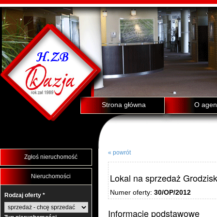
Strona główna
O agenc
« powrót
Zgłoś nieruchomość
Lokal na sprzedaż Grodzis
Nieruchomości
Numer oferty:
30/OP/2012
Rodzaj oferty *
Informacje podstawowe