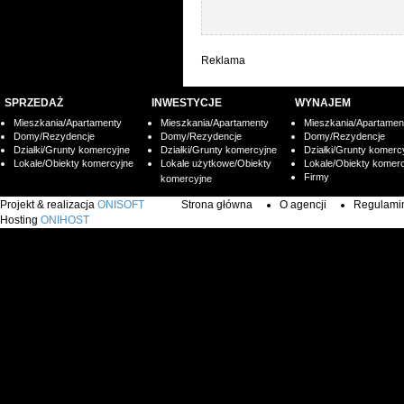
Reklama
SPRZEDAŻ
INWESTYCJE
WYNAJEM
Mieszkania/Apartamenty
Mieszkania/Apartamenty
Mieszkania/Apartamen
Domy/Rezydencje
Domy/Rezydencje
Domy/Rezydencje
Działki/Grunty komercyjne
Działki/Grunty komercyjne
Działki/Grunty komerc
Lokale/Obiekty komercyjne
Lokale użytkowe/Obiekty
Lokale/Obiekty komer
Firmy
komercyjne
Projekt & realizacja
ONISOFT
Strona główna
O agencji
Regulamin 
Hosting
ONIHOST