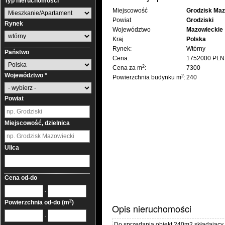
Typ nieruchomości
Miejscowość
Grodzisk Maz
Powiat
Grodziski
Rynek
Województwo
Mazowieckie
Kraj
Polska
Rynek:
Wtórny
Państwo
Cena:
1752000 PL
2
Cena za m
:
7300
Województwo *
2
Powierzchnia budynku m
:
240
Powiat
Miejscowość, dzielnica
Ulica
Cena od-do
-
2
Powierzchnia od-do (m
)
Opis nieruchomości
-
Do sprzedania obiekt 240m2 składający 