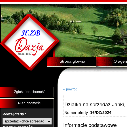
Strona główna
O agenc
« powrót
Zgłoś nieruchomość
Działka na sprzedaż Janki,
Nieruchomości
Numer oferty:
16/DZ/2024
Rodzaj oferty *
Informacje podstawowe