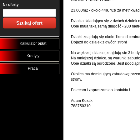
Nr oferty
23,000m2 - około 449,78zł za metr kwad
Działka składająca się z dwóch działe
Obie mają taką samą długość - 200 metr
Działki znajdują się około 1km od centr
Dojazd do działek z dwóch stron!
Kalkulator opłat
Na większej działce, znajdują się 3 bud
Kredyty
Na mniejszej działce, są warunki zabud
Obie działki są ogrodzone. Jest podciągn
Praca
Okolica ma dominującą zabudowę przemy
strony.
Polecam i zapraszam do kontaktu !
Adam Kozak
788750310