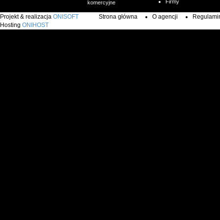
Firmy
komercyjne
Projekt & realizacja
ONISOFT
Strona główna
O agencji
Regulamin 
Hosting
ONIHOST