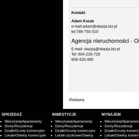
Kontakt
Adam Kozak
e-mail:adam@okazja.biz.pl
tel:788-750-310
Agencja nieruchomości - O
E-mail: okazja@okazja.biz.pl
Tel: 604-226-720
608-420-480
Reklama
SPRZEDAŻ
INWESTYCJE
WYNAJEM
Mieszkania/Apartamenty
Mieszkania/Apartamenty
Mieszkania/Apartamen
Domy/Rezydencje
Domy/Rezydencje
Domy/Rezydencje
Działki/Grunty komercyjne
Działki/Grunty komercyjne
Działki/Grunty komerc
Lokale/Obiekty komercyjne
Lokale użytkowe/Obiekty
Lokale/Obiekty komer