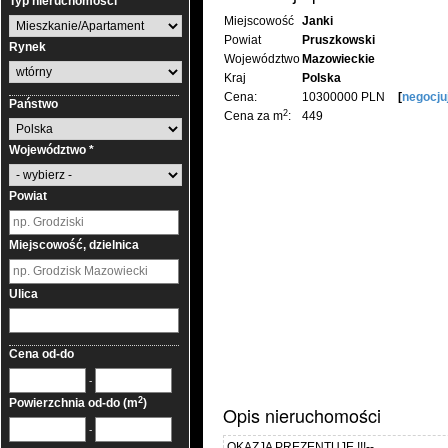
Typ nieruchomości
Miejscowość
Janki
Powiat
Pruszkowski
Rynek
Województwo
Mazowieckie
Kraj
Polska
Cena:
10300000 PLN
[
negocju
Państwo
2
Cena za m
:
449
Województwo *
Powiat
Miejscowość, dzielnica
Ulica
Cena od-do
-
2
Powierzchnia od-do (m
)
Opis nieruchomości
-
OKAZJA PREZENTUJE !!!--