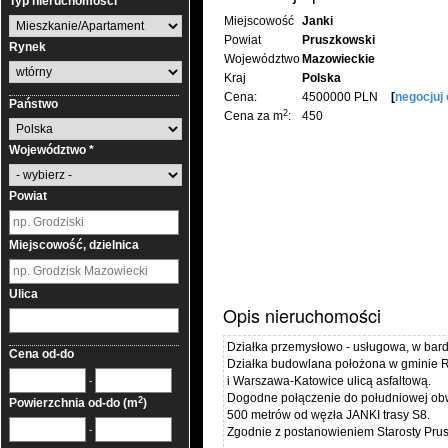
Typ nieruchomości
Miejscowość
Janki
Powiat
Pruszkowski
Rynek
Województwo
Mazowieckie
Kraj
Polska
Cena:
4500000 PLN
[
negocjuj
Państwo
2
Cena za m
:
450
Województwo *
Powiat
Miejscowość, dzielnica
Ulica
Opis nieruchomości
Działka przemysłowo - usługowa, w bardzo
Cena od-do
Działka budowlana położona w gminie R
i Warszawa-Katowice ulicą asfaltową.
-
Dogodne połączenie do południowej obwo
2
Powierzchnia od-do (m
)
500 metrów od węzła JANKI trasy S8.
-
Zgodnie z postanowieniem Starosty Prus