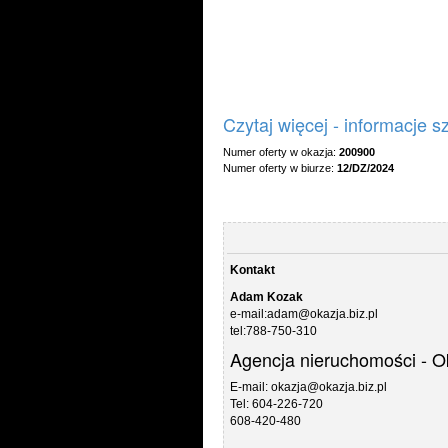
Czytaj więcej - informacje 
Numer oferty w okazja:
200900
Numer oferty w biurze:
12/DZ/2024
Kontakt
Adam Kozak
e-mail:adam@okazja.biz.pl
tel:788-750-310
Agencja nieruchomości - O
E-mail: okazja@okazja.biz.pl
Tel: 604-226-720
608-420-480