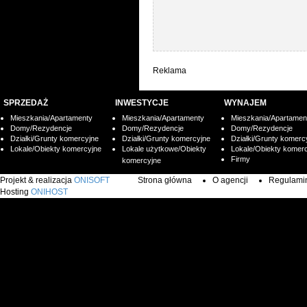
Reklama
SPRZEDAŻ
INWESTYCJE
WYNAJEM
Mieszkania/Apartamenty
Mieszkania/Apartamenty
Mieszkania/Apartamen
Domy/Rezydencje
Domy/Rezydencje
Domy/Rezydencje
Działki/Grunty komercyjne
Działki/Grunty komercyjne
Działki/Grunty komerc
Lokale/Obiekty komercyjne
Lokale użytkowe/Obiekty
Lokale/Obiekty komer
Firmy
komercyjne
Projekt & realizacja
ONISOFT
Strona główna
O agencji
Regulamin 
Hosting
ONIHOST