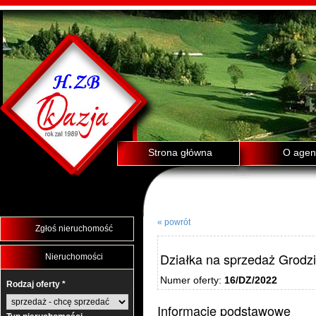
Strona główna
O agenc
« powrót
Zgłoś nieruchomość
Działka na sprzedaż Grodz
Nieruchomości
Numer oferty:
16/DZ/2022
Rodzaj oferty *
Informacje podstawowe