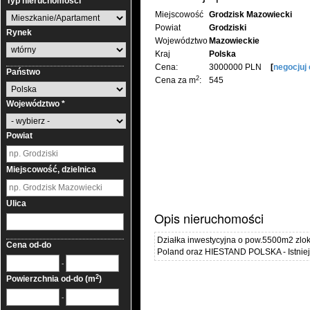
Typ nieruchomości
Miejscowość
Grodzisk Mazowiecki
Powiat
Grodziski
Rynek
Województwo
Mazowieckie
Kraj
Polska
Cena:
3000000 PLN
[
negocjuj
Państwo
2
Cena za m
:
545
Województwo *
Powiat
Miejscowość, dzielnica
Ulica
Opis nieruchomości
Działka inwestycyjna o pow.5500m2 zlok
Cena od-do
Poland oraz HIESTAND POLSKA - Istnie
-
2
Powierzchnia od-do (m
)
-