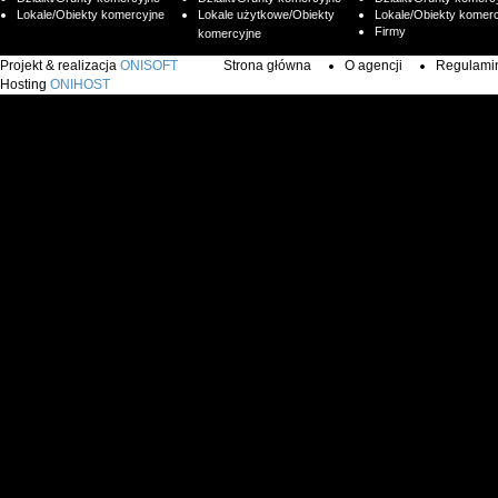
Lokale/Obiekty komercyjne
Lokale użytkowe/Obiekty
Lokale/Obiekty komer
Firmy
komercyjne
Projekt & realizacja
ONISOFT
Strona główna
O agencji
Regulamin 
Hosting
ONIHOST