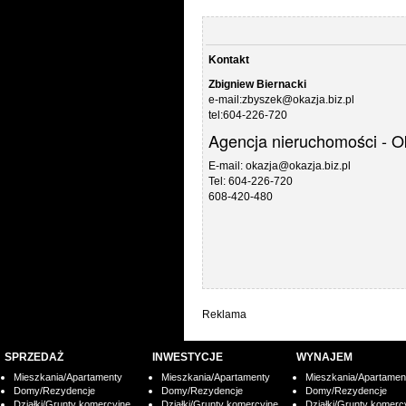
Kontakt
Zbigniew Biernacki
e-mail:zbyszek@okazja.biz.pl
tel:604-226-720
Agencja nieruchomości - O
E-mail: okazja@okazja.biz.pl
Tel: 604-226-720
608-420-480
Reklama
SPRZEDAŻ
INWESTYCJE
WYNAJEM
Mieszkania/Apartamenty
Mieszkania/Apartamenty
Mieszkania/Apartamen
Domy/Rezydencje
Domy/Rezydencje
Domy/Rezydencje
Działki/Grunty komercyjne
Działki/Grunty komercyjne
Działki/Grunty komerc