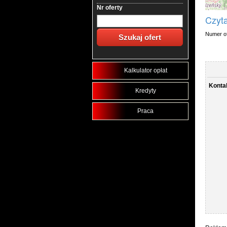
Nr oferty
Czyta
Numer of
Kalkulator opłat
Konta
Kredyty
Praca