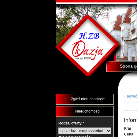
Strona g
« powró
Zgłoś nieruchomość
Nieruchomości
Info
Rodzaj oferty *
Kraj
Cena: