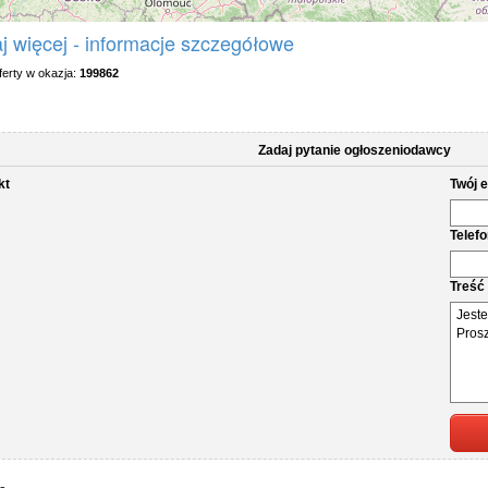
j więcej - informacje szczegółowe
erty w okazja:
199862
Zadaj pytanie ogłoszeniodawcy
kt
Twój e
Telef
Treść