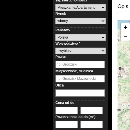
Typ nieruchomości
Opis
Rynek
+
Państwo
−
Województwo *
Powiat
Miejscowość, dzielnica
Ulica
Cena od-do
-
2
Powierzchnia od-do (m
)
-