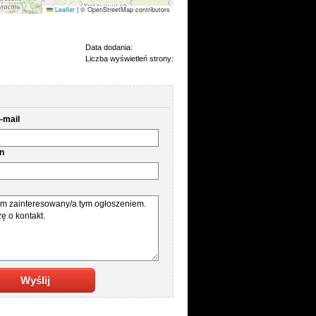
Leaflet
|
© OpenStreetMap contributors
Data dodania:
Liczba wyświetleń strony:
-mail
on