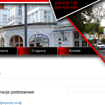
łówna
O agencji
Kontakt
t
rmacje podstawowe
[
negocjuj cenę
]